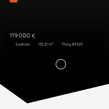
119 000
€
6
pièces
132.21
m²
Thury 89520