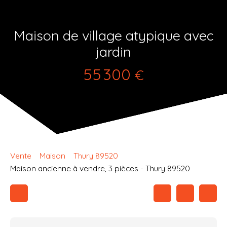
Maison de village atypique avec
jardin
55 300
€
Vente
Maison
Thury 89520
Maison ancienne à vendre, 3 pièces - Thury 89520