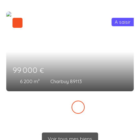
A saisir
99 000
€
6 200
m²
Charbuy 89113
Voir tous mes biens