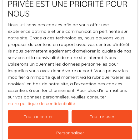
PRIVÉE EST UNE PRIORITÉ POUR
Le site peut contenir des liens hypertextes externes,
NOUS
pointant vers d’autres sites internet indépendants. Ces
liens ne constituent, en aucun cas, une approbation ou un
Nous utilisons des cookies afin de vous offrir une
partenariat entre PARLEZ-MOI D'IMMO et les sociétés
expérience optimale et une communication pertinente sur
éditrices des sites externes. Dès lors, l’éditeur du présent
notre site. Grace à ces technologies, nous pouvons vous
site ne saurait être tenu responsable de leurs contenus,
proposer du contenu en rapport avec vos centres d'intérêt.
leurs produits, leurs publicités ou tous éléments ou
Ils nous permettent également d'améliorer la qualité de nos
services présentés. En outre, l’éditeur du présent site ne
services et la convivialité de notre site internet. Nous
garantit pas la qualité permanente et continue du
utiliserons uniquement les données personnelles pour
contenu de ces sites.
lesquelles vous avez donné votre accord. Vous pouvez les
modifier à n'importe quel moment via la rubrique ″Gérer les
cookies″ en bas de notre site, à l'exception des cookies
Force majeure
essentiels à son fonctionnement. Pour plus d'informations
sur vos données personnelles, veuillez consulter
La responsabilité de l’éditeur du site ne pourra être
notre politique de confidentialité
.
engagée en cas de force majeure ou de faits
indépendants de sa volonté.
Tout accepter
Tout refuser
Modifications des mentions
Personnaliser