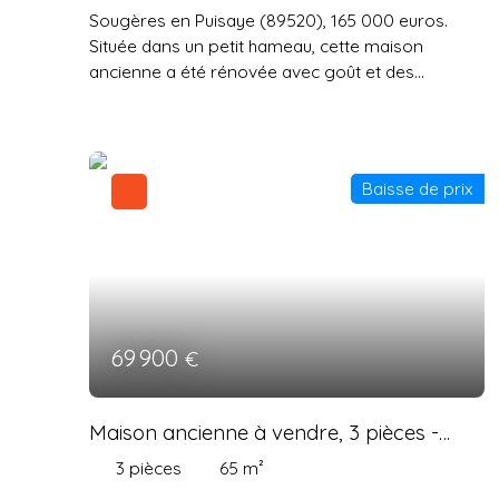
Sougères en Puisaye (89520), 165 000 euros.
Située dans un petit hameau, cette maison
ancienne a été rénovée avec goût et des
matériaux de qualité. Une vaste cuisine équipée
aménagée avec l'espace repas, une belle pièce
de vie traversante avec 2 baies vitrées, poêle à
granulés programmable, et de nobles essences
Baisse de prix
pour les boiseries... poutres en chêne, parquet en
tilleul, escalier en châtaignier et merisier, une suite
parentale au rez de chaussée avec salle d'eau
privative, un wc. A l'étage, un palier spacieux
dessert 3 chambres, un grand bureau, une salle
de bains avec baignoire et douche, une
buanderie très fonctionnelle avec un évier et un
69 900
€
wc indépendant. Au 2éme étage, l'espace jeux
des enfants en sous pente avec velux (15m2 de
surface utile en plus). Toiture en ardoises en
Maison ancienne à vendre, 3 pièces -
Sougères-en-Puisaye 89520
excellent état, huisseries en double vitrage,
3
pièces
65
m²
chauffage au sol dans le séjour et radiateurs