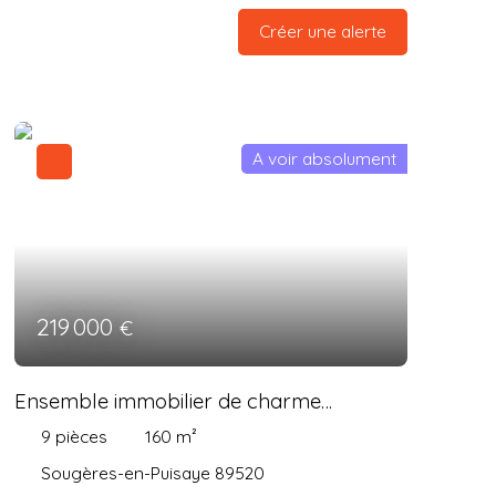
Créer une alerte
A voir absolument
219 000
€
Ensemble immobilier de charme
comprenant 2 habitations
9
pièces
160
m²
Sougères-en-Puisaye 89520