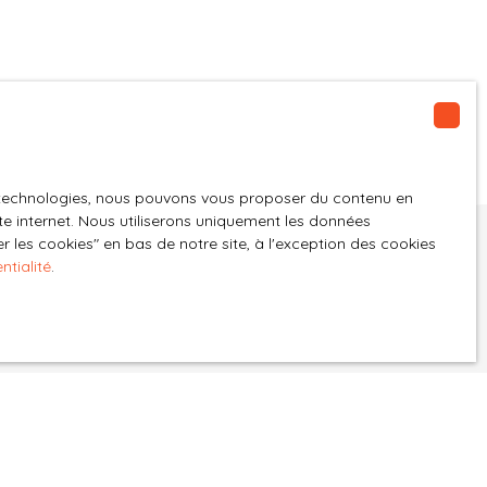
barème est consultable sur notre site, les
d'énergie pour un usage standard entre 2340E et
diagnostics ont été réalisés le 31/05/2024,
3170E, Prix moyens des énergies indexés
logement à consommation énergétique
(abonnements compris) sur les années 2021,
excessive classé F (Article L721-1 du CCH) DPE :
2022, 2023. Le bien n'est pas soumis au régime
CLASSE ENERGIE : classé F, CLASSE CLIMAT :
de copropriété. Les informations sur les risques
classé C ; Montant estimé des dépenses
auxquels ce bien est exposé sont disponibles sur
annuelles d'énergie pour un usage standard :
le site Géorisques : www. georisques. gouv. fr.
entre 1170 euros et 1610 euros, prix moyens des
Pour toutes informations complémentaires,
es technologies, nous pouvons vous proposer du contenu en
énergies indexés (abonnement compris) sur
contactez, Karen Kiesser, votre conseillère
ite internet. Nous utiliserons uniquement les données
l'année 2021, le bien n'est pas soumis au régime
 les cookies″ en bas de notre site, à l'exception des cookies
immobilier indépendante (R. S. A. C de Auxerre
de copropriété. Les informations sur les risques
ntialité
.
n°82813170600024) . Parlez-Moi D'Immo Lyon 06.
auxquels ce bien est exposé sont disponibles sur
07. 19. 04. 15.
le site Géorisques : www. georisques. gouv. fr.
Pour toutes informations complémentaires,
contactez Karen Kiesser, votre conseillère
immobilier indépendante (R. S. A. C de Auxerre
n°82813170600024) Parlez moi D'Immo Lyon 06.
07. 19. 04. 15.
t à notre alerte