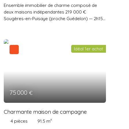
Ensemble immobilier de charme composé de
deux maisons indépendantes 219 000 €
Sougères-en-Puisaye (proche Guédelon) — 2h15
de Paris Composé de deux maisons
indépendantes avec portails séparés, ce lieu est
idéal pour une maison de famille, une résidence
secondaire ou un gîte touristique (20 K € annuels
Idéal 1er achat
sur Airbnb ces 5 dernières années, possibilité de
louer les deux biens séparément). Implanté sur
un superbe terrain arboré de 1 630 m²,
entièrement clôturé, sans aucun vis-à-vis et à
l'écart de la route. Aucuns travaux à prévoir :
habitables de suite. Rénovation de qualité avec
des matériaux nobles (tommettes, parquets en
75 000
€
chêne massif, pierres apparentes, carreaux
ciment). Maison Principale (environ 100 m²) :
Grand salon avec cheminée, cuisine séparée, 3
Charmante maison de campagne
chambres et 1 salle de bains à l'étage. Louée sur
4
pièces
91.5
m²
Airbnb pour 8 personnes. Seconde Maison / Gîte