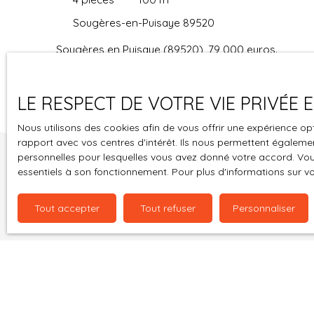
honoraires sont à la charge du vendeur, notre
2022, 2023, . Le bien n'est pas soumis au régime
Sougères-en-Puisaye 89520
barème est consultable sur notre site, les
de copropriété. Les informations sur les risques
diagnostics ont été réalisé le 15/10/2025, DPE :
auxquels ce bien est exposé sont disponibles sur
Sougères en Puisaye (89520), 79 000 euros.
CLASSE ENERGIE : E / GES CLASSE CLIMAT : B ;
le site Géorisques : www. georisques. gouv. fr.
Située dans un petit hameau au calme, sans
Montant estimé des dépenses annuelles
Pour toutes informations complémentaires,
circulation, cette propriété est composée de 2
d'énergie pour un usage standard : entre 1060 et
contactez Karen Kiesser, votre conseillère
maisons d'habitations, idéale pour un artiste qui
LE RESPECT DE VOTRE VIE PRIVÉE
1480 euros, prix moyens des énergies indexés
immobilier indépendante (R. S. A. C de Auxerre
souhaiterait avoir son atelier à côté de son
(abonnement compris) sur les années 2021,
n°82813170600024). Parlez Moi d'Immo Lyon 06.
Nous utilisons des cookies afin de vous offrir une expérience 
habitation ! La première comprend une cuisine
2022, 2023, le bien n'est pas soumis au régime de
07. 19. 04. 15.
rapport avec vos centres d'intérêt. Ils nous permettent également
équipée aménagée, un séjour avec une cheminée
copropriété. Les informations sur les risques
personnelles pour lesquelles vous avez donné votre accord. Vous
foyer fermé, une chambre, une salle de bains
auxquels ce bien est exposé sont disponibles sur
essentiels à son fonctionnement. Pour plus d'informations sur v
avec wc et l'espace buanderie. A l'étage, grenier
le site Géorisques : www. georisques. gouv. fr.
aménageable. La seconde maison comprend un
Pour toutes informations complémentaires,
Tout accepter
Tout refuser
Personnaliser
séjour avec un poêle à bois, un chambre, une
contactez Karen Kiesser, votre conseillère
salle de bains avec wc, attenant un garage atelier
immobilier indépendante (R. S. A. C de Auxerre
de 40m2 avec à l'étage un grenier aménageable
n°82813170600024). Parlez moi D'Immo Lyon 06.
de 80m2 déjà accessible par un escalier ; cave
07. 19. 04. 15.
voutée. L'ensemble sur un terrain de 1176m2, avec
des arbres fruitiers et une vue dégagée sur la
Ne manquez plus
campagne. Située à 15 minutes de Saint Sauveur
mail !