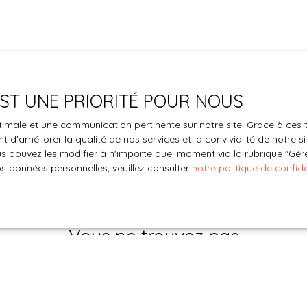
minutes de Saint Sauveur en Puisaye où se
Auxerre n°82813170600024) spécialisée sur le
trouvent tous les commerces (pharmacie,
secteur. Parlez Moi d'Immo Lyon. 06. 07. 19. 04. 15
boulangerie, médecins, supermarché... ) à 20
minutes de Toucy, à 30 minutes d'Auxerre et à
2h30 de Paris. Bien rare à visiter rapidement !
Mentions légales : les honoraires sont à la charge
 EST UNE PRIORITÉ POUR NOUS
du vendeur, notre barème est consultable sur
notre site, les diagnostics sont en cours de
optimale et une communication pertinente sur notre site. Grace à c
réalisation, DPE : CLASSE ENERGIE : en cours /
 d'améliorer la qualité de nos services et la convivialité de notre s
GES CLASSE CLIMAT : en cours; Montant estimé
 pouvez les modifier à n'importe quel moment via la rubrique ″Gérer
des dépenses annuelles d'énergie pour un usage
os données personnelles, veuillez consulter
notre politique de confide
standard : en cours, prix moyens des énergies
indexés (abonnement compris) sur les années
2021, 2022, 2023, le bien n'est pas soumis au
régime de copropriété. Les informations sur les
Vous ne trouvez pas
risques auxquels ce bien est exposé sont
la propriété de vos rêves ?
disponibles sur le site Géorisques : www.
georisques. gouv. fr. Pour toutes informations
 aucun bien correspondant à votre recherche en vous inscrivan
complémentaires, contactez Karen Kiesser, votre
conseillère immobilier indépendante (R. S. A. C de