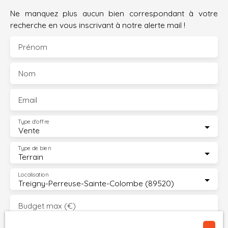
toutes informations complémentaires, contactez Karen
Ne manquez plus aucun bien correspondant à votre
Kiesser, votre conseillère immobilier indépendante (R. S.
recherche en vous inscrivant à notre alerte mail !
A. C de Auxerre n°82813170600024). Parlez Moi d'Immo
Lyon 06. 07. 19. 04. 15
Prénom
Nom
Email
Type d'offre
Vente
Type de bien
Terrain
Localisation
Treigny-Perreuse-Sainte-Colombe (89520)
Budget max (€)