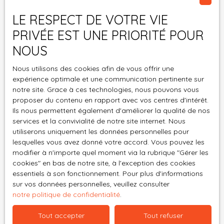
Surface min (m²)
LE RESPECT DE VOTRE VIE
J'accepte le traitement de mes données
PRIVÉE EST UNE PRIORITÉ POUR
personnelles conformément au RGPD. Si vous ne
NOUS
souhaitez pas faire l'objet de prospection
commerciale par voie téléphonique, vous pouvez
Nous utilisons des cookies afin de vous offrir une
vous inscrire gratuitement sur la liste d'opposition
expérience optimale et une communication pertinente sur
au démarchage téléphonique, prévu par l'article
notre site. Grace à ces technologies, nous pouvons vous
L223-1 du code de la consommation, sur le site
proposer du contenu en rapport avec vos centres d'intérêt.
Internet www.bloctel.gouv.fr ou par courrier
Ils nous permettent également d'améliorer la qualité de nos
services et la convivialité de notre site internet. Nous
adressé à :
utiliserons uniquement les données personnelles pour
lesquelles vous avez donné votre accord. Vous pouvez les
Société Worldline, Service Bloctel, CS 61311, 41013
modifier à n'importe quel moment via la rubrique ″Gérer les
BLOIS CEDEX.
cookies″ en bas de notre site, à l'exception des cookies
essentiels à son fonctionnement. Pour plus d'informations
Pour en savoir plus sur le traitement de vos
sur vos données personnelles, veuillez consulter
données personnelles, veuillez consulter notre
notre politique de confidentialité
.
politique de confidentialité
.
Tout accepter
Tout refuser