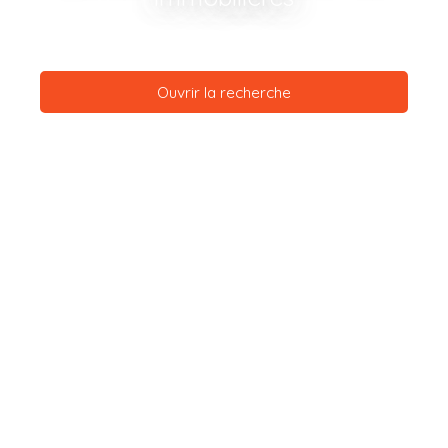
Ouvrir la recherche
Type d'offre
Vente
Type de bien
Terrain
Localisation
Treigny-Perreuse-Sainte-Colombe (89520)
Budget max (€)
Surface min (m²)
Rechercher