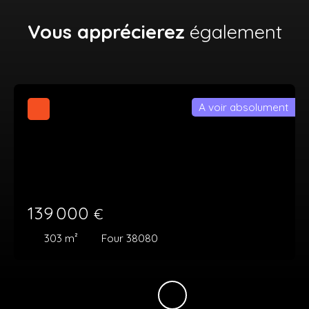
Vous apprécierez
également
A voir absolument
139 000
€
303
m²
Four 38080