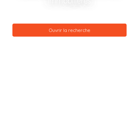
immobilières
Ouvrir la recherche
Type d'offre
Vente
Type de bien
Maison
Localisation
Vézelay (89450)
Budget max (€)
Surface min (m²)
Rechercher