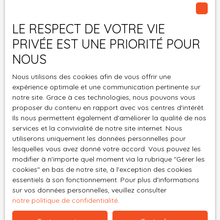
Pièces min
LE RESPECT DE VOTRE VIE
PRIVÉE EST UNE PRIORITÉ POUR
J'accepte le traitement de mes données
personnelles conformément au RGPD. Si vous ne
NOUS
souhaitez pas faire l'objet de prospection
Nous utilisons des cookies afin de vous offrir une
commerciale par voie téléphonique, vous pouvez
expérience optimale et une communication pertinente sur
vous inscrire gratuitement sur la liste d'opposition
notre site. Grace à ces technologies, nous pouvons vous
au démarchage téléphonique, prévu par l'article
proposer du contenu en rapport avec vos centres d'intérêt.
L223-1 du code de la consommation, sur le site
Ils nous permettent également d'améliorer la qualité de nos
Internet www.bloctel.gouv.fr ou par courrier
services et la convivialité de notre site internet. Nous
adressé à :
utiliserons uniquement les données personnelles pour
lesquelles vous avez donné votre accord. Vous pouvez les
Société Worldline, Service Bloctel, CS 61311, 41013
modifier à n'importe quel moment via la rubrique ″Gérer les
BLOIS CEDEX.
cookies″ en bas de notre site, à l'exception des cookies
essentiels à son fonctionnement. Pour plus d'informations
Pour en savoir plus sur le traitement de vos
sur vos données personnelles, veuillez consulter
notre politique de confidentialité
.
données personnelles, veuillez consulter notre
politique de confidentialité
.