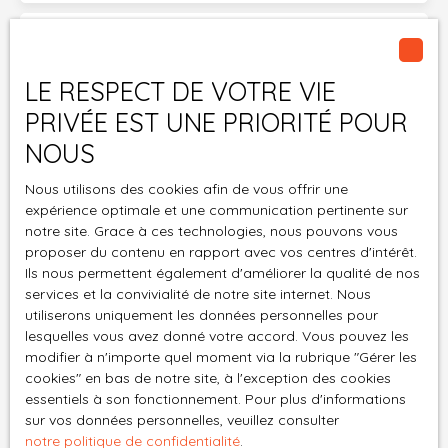
Surface min (m²)
LE RESPECT DE VOTRE VIE
Pièces min
PRIVÉE EST UNE PRIORITÉ POUR
J'accepte le traitement de mes données
NOUS
personnelles conformément au RGPD. Si vous ne
souhaitez pas faire l'objet de prospection
Nous utilisons des cookies afin de vous offrir une
commerciale par voie téléphonique, vous pouvez
expérience optimale et une communication pertinente sur
vous inscrire gratuitement sur la liste d'opposition
notre site. Grace à ces technologies, nous pouvons vous
proposer du contenu en rapport avec vos centres d'intérêt.
au démarchage téléphonique, prévu par l'article
Ils nous permettent également d'améliorer la qualité de nos
L223-1 du code de la consommation, sur le site
services et la convivialité de notre site internet. Nous
Internet www.bloctel.gouv.fr ou par courrier
utiliserons uniquement les données personnelles pour
adressé à :
lesquelles vous avez donné votre accord. Vous pouvez les
modifier à n'importe quel moment via la rubrique ″Gérer les
Société Worldline, Service Bloctel, CS 61311, 41013
cookies″ en bas de notre site, à l'exception des cookies
BLOIS CEDEX.
essentiels à son fonctionnement. Pour plus d'informations
sur vos données personnelles, veuillez consulter
Pour en savoir plus sur le traitement de vos
notre politique de confidentialité
.