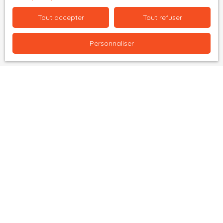
données personnelles, veuillez consulter notre
politique de confidentialité
.
Tout accepter
Tout refuser
Personnaliser
Recevoir des annonces
Je recherche un bien
Vente appartement Saint-Étienne (42100)
Vente appartement Tarare (69170)
Vente fonds de commerce Montbrison (42600)
Vente maison Sougères-en-Puisaye (89520)
Vente immobilier pro Montbrison (42600)