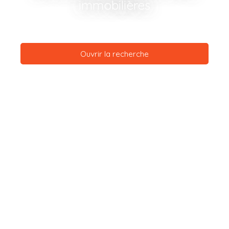
immobilières
Ouvrir la recherche
Type d'offre
Vente
Type de bien
Maison
Localisation
Saint-Amand-en-Puisaye (58310)
Budget max (€)
Surface min (m²)
Rechercher