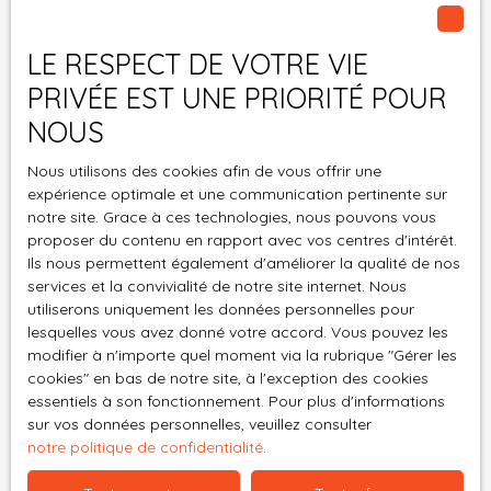
Pièces min
LE RESPECT DE VOTRE VIE
PRIVÉE EST UNE PRIORITÉ POUR
J'accepte le traitement de mes données
personnelles conformément au RGPD. Si vous ne
NOUS
souhaitez pas faire l'objet de prospection
Nous utilisons des cookies afin de vous offrir une
commerciale par voie téléphonique, vous pouvez
expérience optimale et une communication pertinente sur
vous inscrire gratuitement sur la liste d'opposition
notre site. Grace à ces technologies, nous pouvons vous
au démarchage téléphonique, prévu par l'article
proposer du contenu en rapport avec vos centres d'intérêt.
L223-1 du code de la consommation, sur le site
Ils nous permettent également d'améliorer la qualité de nos
Internet www.bloctel.gouv.fr ou par courrier
services et la convivialité de notre site internet. Nous
adressé à :
utiliserons uniquement les données personnelles pour
lesquelles vous avez donné votre accord. Vous pouvez les
Société Worldline, Service Bloctel, CS 61311, 41013
modifier à n'importe quel moment via la rubrique ″Gérer les
BLOIS CEDEX.
cookies″ en bas de notre site, à l'exception des cookies
essentiels à son fonctionnement. Pour plus d'informations
Pour en savoir plus sur le traitement de vos
sur vos données personnelles, veuillez consulter
notre politique de confidentialité
.
données personnelles, veuillez consulter notre
politique de confidentialité
.