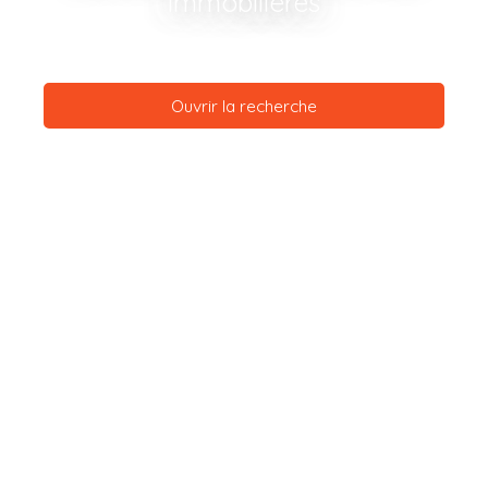
immobilières
Ouvrir la recherche
Type d'offre
Vente
Type de bien
Maison
Localisation
Novalaise (73470)
Budget max (€)
Surface min (m²)
Rechercher