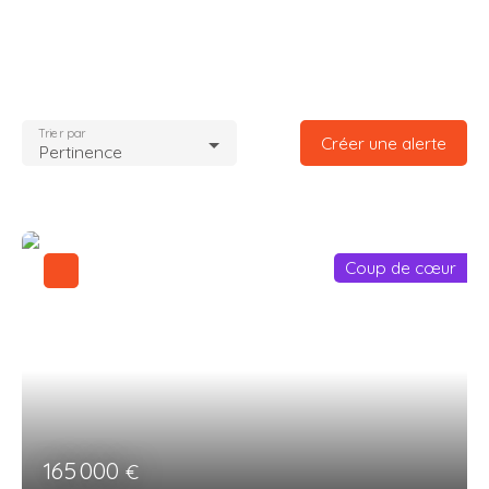
Trier par
Créer une alerte
Pertinence
Coup de cœur
165 000
€