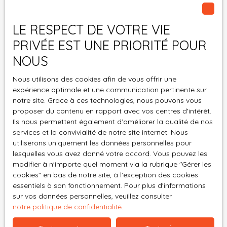
offrant tant de possibilités ! Prix : 285 000 € (honoraires
charge vendeur) 📞 Contactez-nous dès aujourd’hui pour
Pièces min
LE RESPECT DE VOTRE VIE
plus d’informations ou pour organiser une visite.
Mentions légales: Les informations sur les risques
PRIVÉE EST UNE PRIORITÉ POUR
J'accepte le traitement de mes données
auxquels les biens sont exposés sont disponibles sur le
personnelles conformément au RGPD. Si vous ne
NOUS
site Géorisques: www. georisques. gouv. fr, les
souhaitez pas faire l'objet de prospection
honoraires sont à la charge du vendeur, notre barème
Nous utilisons des cookies afin de vous offrir une
commerciale par voie téléphonique, vous pouvez
est consultable sur notre site, . Pour toutes informations
expérience optimale et une communication pertinente sur
vous inscrire gratuitement sur la liste d'opposition
complémentaires Parlez-Moi d'Immo St Etienne vous
notre site. Grace à ces technologies, nous pouvons vous
au démarchage téléphonique, prévu par l'article
propose de contacter Véronique KOEHL votre
proposer du contenu en rapport avec vos centres d'intérêt.
L223-1 du code de la consommation, sur le site
conseillère immobilier Indépendante (R. S. A. C. de SAINT
Ils nous permettent également d'améliorer la qualité de nos
Internet www.bloctel.gouv.fr ou par courrier
ETIENNE N° 431234004) spécialisée sur le secteur au 06 58
services et la convivialité de notre site internet. Nous
adressé à :
67 42 50
utiliserons uniquement les données personnelles pour
lesquelles vous avez donné votre accord. Vous pouvez les
Société Worldline, Service Bloctel, CS 61311, 41013
modifier à n'importe quel moment via la rubrique ″Gérer les
BLOIS CEDEX.
cookies″ en bas de notre site, à l'exception des cookies
essentiels à son fonctionnement. Pour plus d'informations
Pour en savoir plus sur le traitement de vos
sur vos données personnelles, veuillez consulter
notre politique de confidentialité
.
données personnelles, veuillez consulter notre
politique de confidentialité
.