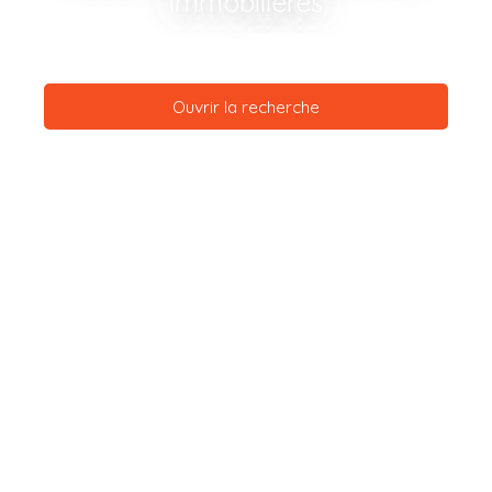
immobilières
Ouvrir la recherche
Type d'offre
Vente
Type de bien
Maison
Localisation
Bonson (42160)
Budget max (€)
Surface min (m²)
Rechercher