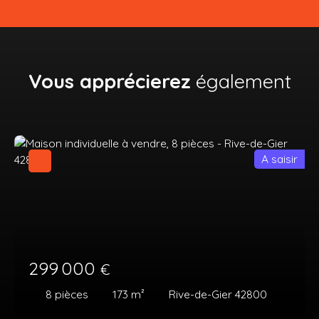
Vous apprécierez
également
A saisir
299 000
€
8
pièces
173
m²
Rive-de-Gier 42800