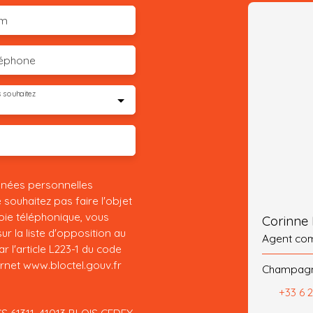
m
léphone
 souhaitez
nnées personnelles
ouhaitez pas faire l'objet
ie téléphonique, vous
Corinne
r la liste d'opposition au
Agent co
 l'article L223-1 du code
ernet www.bloctel.gouv.fr
Champagne
+33 6 
CS 61311, 41013 BLOIS CEDEX.