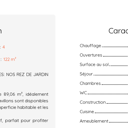
n
Carac
Chauffage
:
4
Ouvertures
:
122
m²
Surface au sol
Séjour
S: NOS REZ DE JARDIN
Chambres
WC
e 89,06 m², idéalement
avillons sont disponibles
Construction
uperficie habitable et les
Cuisine
, parfait pour profiter
Ameublement