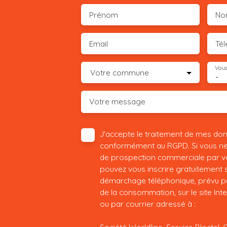
Prénom
No
Email
Té
Vous
Votre commune
-
Votre message
J'accepte le traitement de mes do
conformément au RGPD. Si vous ne s
de prospection commerciale par vo
pouvez vous inscrire gratuitement su
démarchage téléphonique, prévu par
de la consommation, sur le site Int
ou par courrier adressé à :
Société Worldline, Service Bloctel, 