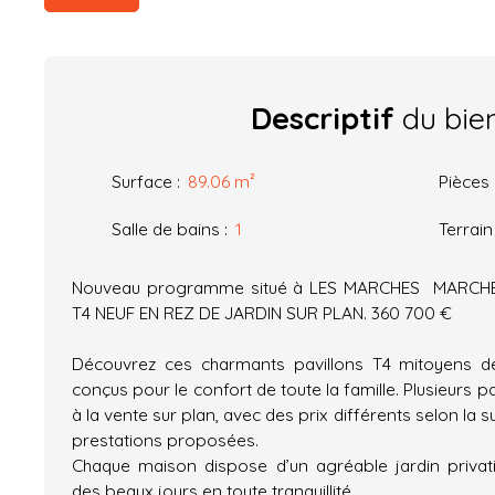
Descriptif
du bie
Surface
:
89.06
m²
Pièces
Salle de bains
:
1
Terrain
Nouveau programme situé à LES MARCHES MARCHE
T4 NEUF EN REZ DE JARDIN SUR PLAN. 360 700 €
Découvrez ces charmants pavillons T4 mitoyens d
conçus pour le confort de toute la famille. Plusieurs p
à la vente sur plan, avec des prix différents selon la s
prestations proposées.
Chaque maison dispose d’un agréable jardin privatif
des beaux jours en toute tranquillité.