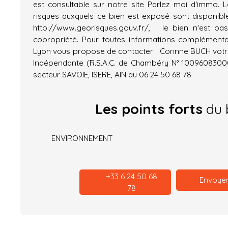
est consultable sur notre site Parlez moi d'immo. L
risques auxquels ce bien est exposé sont disponible
http://www.georisques.gouv.fr/, le bien n'est p
copropriété. Pour toutes informations complémenta
Lyon vous propose de contacter Corinne BUCH votre
Indépendante (R.S.A.C. de Chambéry N° 10096083000
secteur SAVOIE, ISERE, AIN au 06 24 50 68 78
Les points forts
du 
ENVIRONNEMENT
+33 6 24 50 68
Envoyer
78