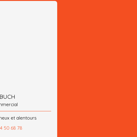
 BUCH
mmercial
ux et alentours
24 50 68 78