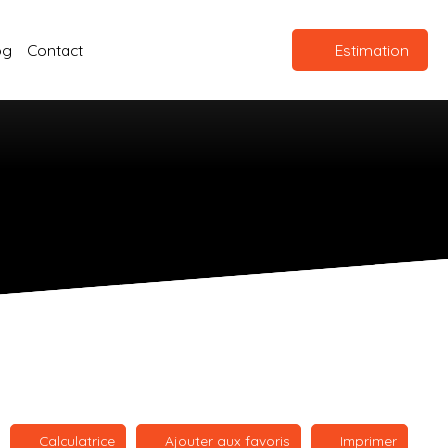
og
Contact
Estimation
Calculatrice
Ajouter aux favoris
Imprimer