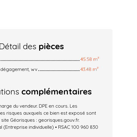
Détail des
pièces
45.58 m²
, dégagement, wv
43.48 m²
ations
complémentaires
harge du vendeur. DPE en cours. Les
les risques auxquels ce bien est exposé sont
 site Géorisques : georisques.gouv.fr.
 (Entreprise individuelle) • RSAC 100 960 830