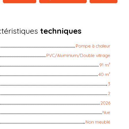
téristiques
techniques
Pompe à chaleur
PVC/Aluminium/Double vitrage
91
m²
40
m²
3
2
2026
Nue
Non meublé