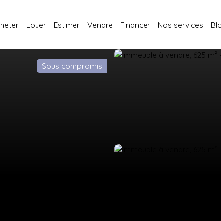
heter
Louer
Estimer
Vendre
Financer
Nos services
Bl
Sous compromis