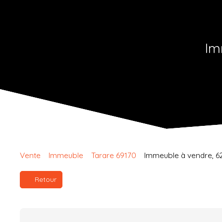
Im
Vente
Immeuble
Tarare 69170
Immeuble à vendre, 62
Retour