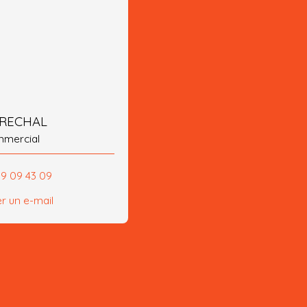
ARECHAL
mmercial
99 09 43 09
r un e-mail