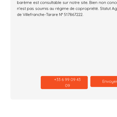
barème est consultable sur notre site. Bien non conc
n'est pas soumis au régime de copropriété. Statut Ag
de Villefranche-Tarare N° 517867222.
+33 6 99 09 43
Envoyer
09