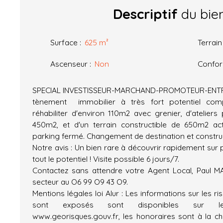
Descriptif
du bie
Surface
:
625
m²
Terrain
Ascenseur
:
Non
Confo
SPECIAL INVESTISSEUR-MARCHAND-PROMOTEUR-ENTREPR
tènement immobilier à très fort potentiel co
réhabiliter d'environ 110m2 avec grenier, d'ateliers
450m2, et d'un terrain constructible de 650m2 a
parking fermé. Changement de destination et construc
Notre avis : Un bien rare à découvrir rapidement sur
tout le potentiel ! Visite possible 6 jours/7.
Contactez sans attendre votre Agent Local, Paul M
secteur au O6 99 O9 43 O9.
Mentions légales loi Alur : Les informations sur les r
sont exposés sont disponibles sur le
www.georisques.gouv.fr, les honoraires sont à la c