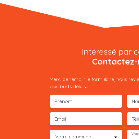
Intéressé par c
Contactez-
Merci de remplir le formulaire, nous rev
plus brefs délais.
Prénom
No
Email
Té
Vous
Votre commune