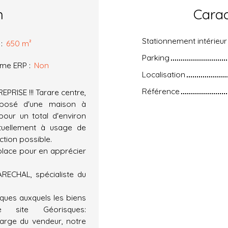
n
Carac
Stationnement intérieur
:
650
m²
Parking
rme ERP
:
Non
Localisation
Référence
ISE !!! Tarare centre,
mposé d'une maison à
 pour un total d'environ
ctuellement à usage de
tion possible.
 place pour en apprécier
ARECHAL, spécialiste du
isques auxquels les biens
 site Géorisques:
harge du vendeur, notre