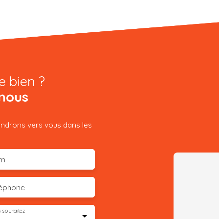
e bien ?
nous
iendrons vers vous dans les
m
léphone
 souhaitez