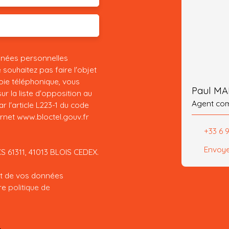
nnées personnelles
ouhaitez pas faire l'objet
ie téléphonique, vous
Paul M
r la liste d'opposition au
Agent co
 l'article L223-1 du code
ernet www.bloctel.gouv.fr
+33 6 
Envoye
CS 61311, 41013 BLOIS CEDEX.
ent de vos données
tre
politique de