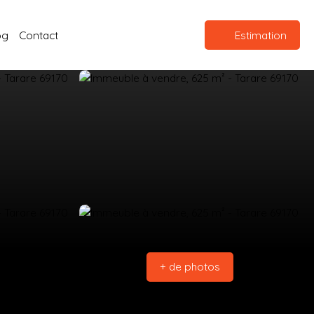
og
Contact
Estimation
+ de photos