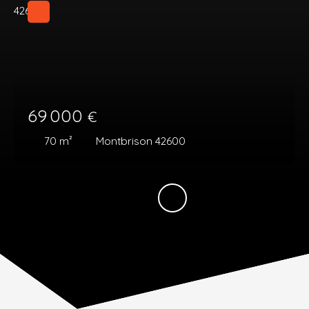
69 000
€
70
m²
Montbrison 42600