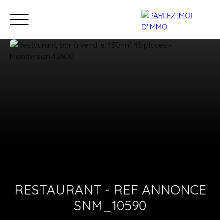
Accueil
Acheter
Louer
Estimer
Vendre
Financer
No
Estimation
RESTAURANT - REF ANNONCE
SNM_10590