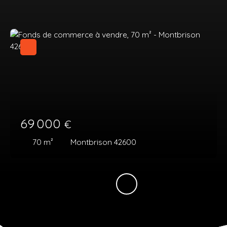
69 000
€
70
m²
Montbrison 42600