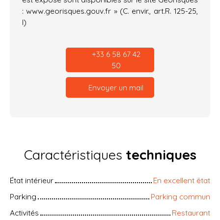
: www.georisques.gouv.fr » (C. envir., art.R. 125-25,
l)
+33 6 58 67 42
50
Envoyer un mail
Caractéristiques
techniques
État intérieur
En excellent état
Parking
Parking commun
Activités
Restaurant