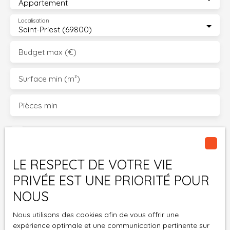
Appartement
Localisation
Saint-Priest (69800)
Budget max (€)
Surface min (m²)
Pièces min
J'accepte le traitement de mes données
personnelles conformément au RGPD. Si vous ne
souhaitez pas faire l'objet de prospection
LE RESPECT DE VOTRE VIE
commerciale par voie téléphonique, vous pouvez
PRIVÉE EST UNE PRIORITÉ POUR
vous inscrire gratuitement sur la liste d'opposition
au démarchage téléphonique, prévu par l'article
NOUS
L223-1 du code de la consommation, sur le site
Internet www.bloctel.gouv.fr ou par courrier
Nous utilisons des cookies afin de vous offrir une
expérience optimale et une communication pertinente sur
adressé à :