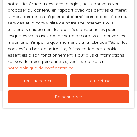
notre site. Grace à ces technologies, nous pouvons vous
proposer du contenu en rapport avec vos centres d'intérêt.
Société Worldline, Service Bloctel, CS 61311, 41013
Ils nous permettent également d'améliorer la qualité de nos
BLOIS CEDEX.
services et la convivialité de notre site internet. Nous
utiliserons uniquement les données personnelles pour
Pour en savoir plus sur le traitement de vos
lesquelles vous avez donné votre accord. Vous pouvez les
données personnelles, veuillez consulter notre
modifier à n'importe quel moment via la rubrique ″Gérer les
politique de confidentialité
.
cookies″ en bas de notre site, à l'exception des cookies
essentiels à son fonctionnement. Pour plus d'informations
sur vos données personnelles, veuillez consulter
Recevoir des annonces
notre politique de confidentialité
.
Tout accepter
Tout refuser
Personnaliser
Je recherche un bien
Vente appartement Saint-Étienne (42100)
Vente appartement Tarare (69170)