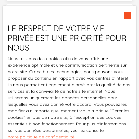
est consultable sur notre site. Le bien est soumis au
régime de copropriété, nombre de lots: 19, aucune
Surface min (m²)
procédure en cours menée sur le fondement des articles
29-1 A et 29-1 de la loi n°65-557 du 10 juillet 1965 et de
LE RESPECT DE VOTRE VIE
Pièces min
l'article L. 615-6 du CCH. Pour toutes informations
PRIVÉE EST UNE PRIORITÉ POUR
complémentaires Parlez-Moi d'Immo Montbrison vous
J'accepte le traitement de mes données
NOUS
propose de contacter Patrice FOURNIER votre conseiller
personnelles conformément au RGPD. Si vous ne
immobilier Indépendant (R. S. A. C. de Saint-Etienne N°951
souhaitez pas faire l'objet de prospection
Nous utilisons des cookies afin de vous offrir une
345 370) au O6. 72. 71. OO. 86
commerciale par voie téléphonique, vous pouvez
expérience optimale et une communication pertinente sur
vous inscrire gratuitement sur la liste d'opposition
notre site. Grace à ces technologies, nous pouvons vous
proposer du contenu en rapport avec vos centres d'intérêt.
au démarchage téléphonique, prévu par l'article
Ils nous permettent également d'améliorer la qualité de nos
L223-1 du code de la consommation, sur le site
services et la convivialité de notre site internet. Nous
Internet www.bloctel.gouv.fr ou par courrier
utiliserons uniquement les données personnelles pour
adressé à :
lesquelles vous avez donné votre accord. Vous pouvez les
modifier à n'importe quel moment via la rubrique ″Gérer les
Société Worldline, Service Bloctel, CS 61311, 41013
cookies″ en bas de notre site, à l'exception des cookies
BLOIS CEDEX.
essentiels à son fonctionnement. Pour plus d'informations
sur vos données personnelles, veuillez consulter
Pour en savoir plus sur le traitement de vos
notre politique de confidentialité
.