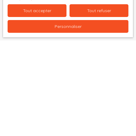
données personnelles, veuillez consulter notre
politique de confidentialité
.
Tout accepter
Tout refuser
Personnaliser
Recevoir des annonces
Je recherche un bien
Vente appartement Saint-Étienne (42100)
Vente appartement Tarare (69170)
Vente fonds de commerce Montbrison (42600)
Vente maison Sougères-en-Puisaye (89520)
Vente immobilier pro Montbrison (42600)