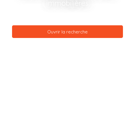
immobilières
Ouvrir la recherche
Type d'offre
Vente
Type de bien
Appartement
Localisation
Saint-Jean-Bonnefonds (42650)
Budget max (€)
Surface min (m²)
Rechercher