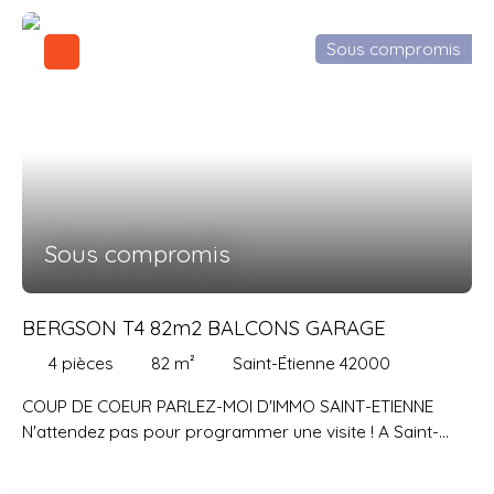
place de stationnement privative dans la cour et une
georisques. gouv. fr, les honoraires sont à la charge du
cave d'environ 20m2. Entièrement rénové et isolé en
vendeur, notre barème est consultable sur notre site, .
Sous compromis
2012, cet appartement présente des prestations de
Pour toutes informations complémentaires Parlez-Moi
qualité : parquet en chêne dans toutes les pièces de vie,
d'Immo St Etienne vous propose de contacter Laurène
double et triple vitrage, suite parentale, cuisine et salles
DURY votre conseillère immobilier Indépendante (R. S. A.
de bains modernes, chaudière gaz à condensation, DPE
C. de SAINT ETIENNE N° 992 770 024) spécialisée sur le
C. Pas de travaux à prévoir, vous pouvez poser vos
secteur au 06 61 35 30 36
valises ! Situé au 1er étage avec ascenseur, cet
appartement se compose d'une grande pièce de vie
double exposition Est et Sud avec cuisine ouverte
Sous compromis
aménagée et équipée et accès à un petit balcon, d'une
suite parentale avec sa salle de bains privative, d'une
grande chambre de 17m2 modulable en deux petites
BERGSON T4 82m2 BALCONS GARAGE
chambres de 8,5m2 chacune suivant les besoins (cloison
4
pièces
82
m²
Saint-Étienne 42000
amovible), d'une salle d'eau, d'un WC séparé avec lave
mains, d'un placard buanderie et d'un placard dans
COUP DE COEUR PARLEZ-MOI D'IMMO SAINT-ETIENNE
l'entrée. DPE C, Chauffage individuel au gaz, charges de
N'attendez pas pour programmer une visite ! A Saint-
copropriété 128€ / mois, taxe foncière 1459 €, prix de
Etienne Bergson - Foch, quartier prisé à proximité
vente 160 000 € FAI. Mentions légales: Les informations
immédiate de toutes les commodités (Intermarché, tram,
sur les risques auxquels les biens sont exposés sont