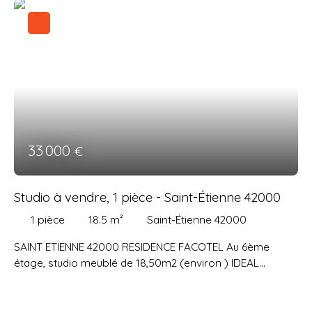
33 000
€
Studio à vendre, 1 pièce - Saint-Étienne 42000
1
pièce
18.5
m²
Saint-Étienne 42000
SAINT ETIENNE 42000 RESIDENCE FACOTEL Au 6ème
étage, studio meublé de 18,50m2 (environ ) IDEAL
INVESTISEUR location étudiante meublée sous Bail
commercial (loyers garantis). Bon rapport qualité prix
selon le marché du secteur . 600m Université Jean