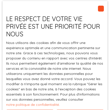
écoles publiques et privées, commerces), venez
disponibles sur le site Géorisques: www. georisques.
découvrir ce spacieux et lumineux appartement T4
gouv. fr, les honoraires sont à la charge du vendeur,
Sous compromis
traversant de 82m2 habitables et ses 11m2 de balcons,
notre barème est consultable sur notre site. Pour toutes
LE RESPECT DE VOTRE VIE
vendu avec un garage privatif de presque 20m2 et une
informations complémentaires Parlez-Moi d'Immo St
PRIVÉE EST UNE PRIORITÉ POUR
cave. Ses beaux parquets et sa cuisine ouverte rendent
Etienne vous propose de contacter Marina ZELWER
cet appartement convivial et chaleureux. Il est situé au
NOUS
votre conseillère immobilier Indépendante (R. S. A. C. de
3ème étage sans ascenseur d’une copropriété calme et
Saint-Etienne N°919 285 148) spécialisée sur le secteur de
sécurisée. Avec ses deux grands balcons profitables, sa
Nous utilisons des cookies afin de vous offrir une
SAINT-ETIENNE au O6. 50. 43. 34. 37
cuisine et sa salle de bains modernes, sa pièce de vie
expérience optimale et une communication pertinente sur
notre site. Grace à ces technologies, nous pouvons vous
ouverte sur la cuisine, ses deux grandes chambres
Sous compromis
proposer du contenu en rapport avec vos centres d'intérêt.
d'environ 13m2 et 15m2 (possibilité 3ème chambre), ses
Ils nous permettent également d'améliorer la qualité de nos
parquets et son garage privatif cet appartement saura
services et la convivialité de notre site internet. Nous
vous séduire. Il est possible de stationner un véhicule
Maison de ville sur cour en Hyper Centre
utiliserons uniquement les données personnelles pour
supplémentaire dans la cour privative de l’immeuble.
lesquelles vous avez donné votre accord. Vous pouvez les
3
pièces
70
m²
Saint-Étienne 42000
Fenêtres double vitrage PVC, volets roulants électriques,
modifier à n'importe quel moment via la rubrique ″Gérer les
chauffage collectif avec répartiteurs, charges de
cookies″ en bas de notre site, à l'exception des cookies
PARLEZ-MOI D'IMMO SAINT-ETIENNE. 99 000€. Mandat
copropriété 187 € / mois, taxe foncière 1622 €, DPE D,
essentiels à son fonctionnement. Pour plus d'informations
PREMIUM. Emplacement recherché ! Hyper Centre de
prix de vente 129 000 €. Mentions légales: Les
sur vos données personnelles, veuillez consulter
Saint-Etienne rue Charles de Gaulle. Maison de ville sur
informations sur les risques auxquels les biens sont
notre politique de confidentialité
.
cour dans une petite copropriété à faibles charges, 2