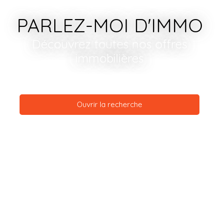
PARLEZ-MOI D'IMMO
Découvrez toutes nos offres
immobilières
Ouvrir la recherche
Type d'offre
Vente
Type de bien
Appartement
Localisation
Saint-Étienne (42000)