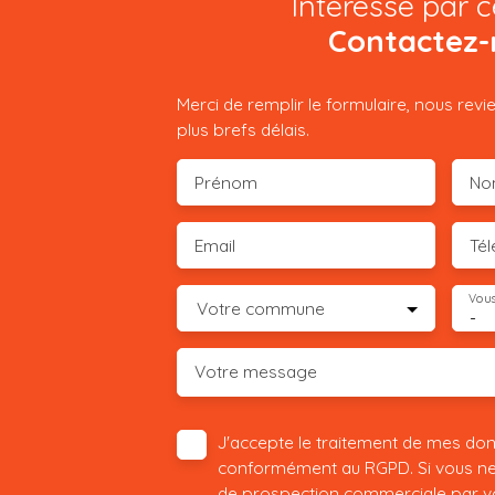
Intéressé par c
Contactez-
Merci de remplir le formulaire, nous rev
plus brefs délais.
Prénom
No
Email
Té
Vous
Votre commune
-
Votre message
J'accepte le traitement de mes do
conformément au RGPD. Si vous ne s
de prospection commerciale par vo