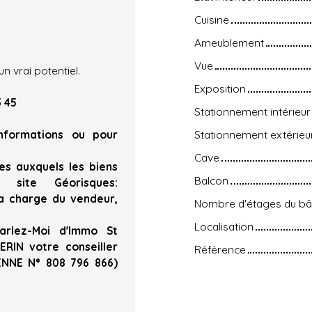
Cuisine
Ameublement
Vue
 vrai potentiel.
Exposition
3 45
Stationnement intérieur
informations ou pour
Stationnement extérieu
Cave
ues auxquels les biens
Balcon
 site Géorisques:
la charge du vendeur,
Nombre d'étages du bâ
Localisation
arlez-Moi d'Immo St
RIN votre conseiller
Référence
IENNE N° 808 796 866)