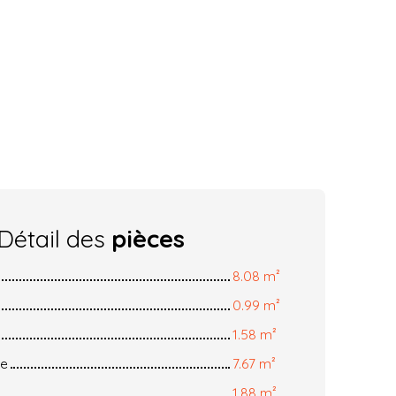
Détail des
pièces
8.08 m²
0.99 m²
1.58 m²
ée
7.67 m²
1.88 m²