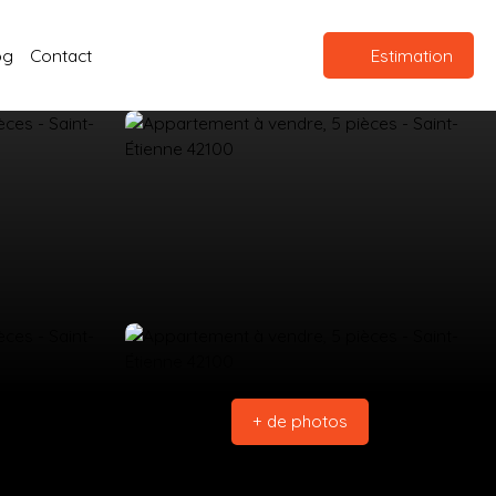
og
Contact
Estimation
+ de photos