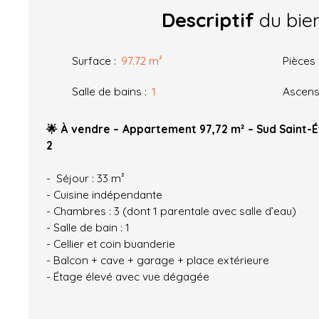
Descriptif
du bie
Surface
:
97.72
m²
Pièces
Salle de bains
:
1
Ascens
🌟 À vendre – Appartement 97,72 m² – Sud Saint-
2
- Séjour : 33 m²
- Cuisine indépendante
- Chambres : 3 (dont 1 parentale avec salle d’eau)
- Salle de bain : 1
- Cellier et coin buanderie
- Balcon + cave + garage + place extérieure
- Étage élevé avec vue dégagée