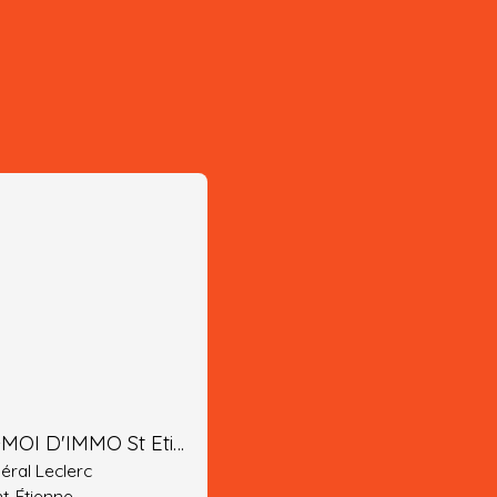
PARLEZ-MOI D'IMMO St Etienne
éral Leclerc
nt-Étienne