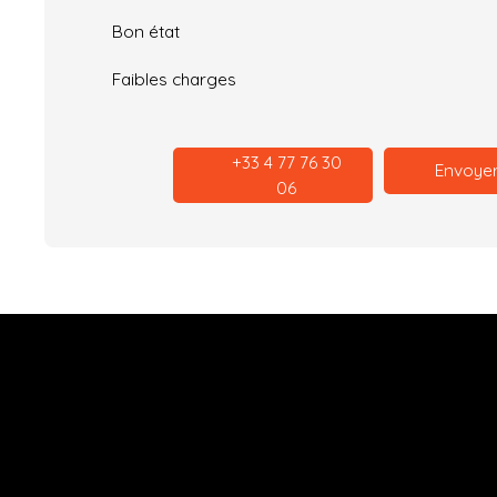
Bon état
Faibles charges
+33 4 77 76 30
Envoyer
06