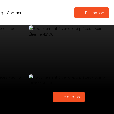
og
Contact
Estimation
+ de photos