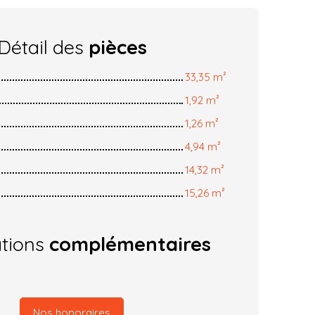
Détail des
pièces
33,35 m²
1,92 m²
1,26 m²
4,94 m²
14,32 m²
15,26 m²
ations
complémentaires
Nos honoraires