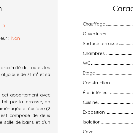
n
Carac
Chauffage
:
3
Ouvertures
eur
:
Non
Surface terrasse
Chambres
WC
 proximité de toutes les
Étage
atypique de 71 m² et sa
Construction
État intérieur
s, cet appartement avec
ait par la terrasse, on
Cuisine
e aménagée et équipée (2
Exposition
it est composé de deux
Isolation
 salle de bains et d’un
Cave