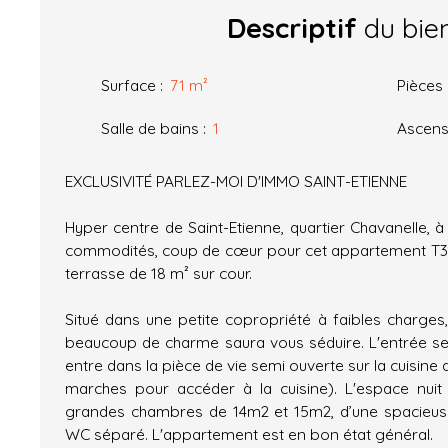
Descriptif
du bie
Surface
:
71
m²
Pièces
Salle de bains
:
1
Ascens
EXCLUSIVITÉ PARLEZ-MOI D'IMMO SAINT-ETIENNE
Hyper centre de Saint-Etienne, quartier Chavanelle, à
commodités, coup de cœur pour cet appartement T3 
terrasse de 18 m² sur cour.
Situé dans une petite copropriété à faibles charge
beaucoup de charme saura vous séduire. L'entrée se f
entre dans la pièce de vie semi ouverte sur la cuisin
marches pour accéder à la cuisine). L'espace nu
grandes chambres de 14m2 et 15m2, d’une spacieuse
WC séparé. L'appartement est en bon état général.