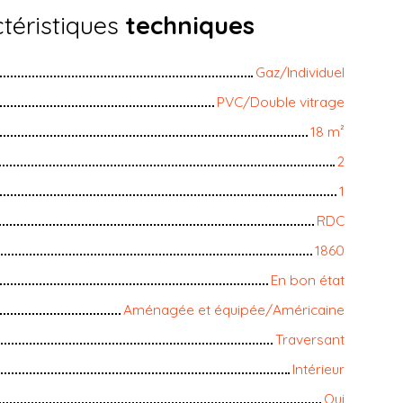
téristiques
techniques
Gaz/Individuel
PVC/Double vitrage
18
m²
2
1
RDC
1860
En bon état
Aménagée et équipée/Américaine
Traversant
Intérieur
Oui