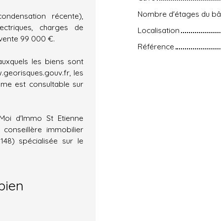
Nombre d'étages du bâ
ondensation récente),
ectriques, charges de
Localisation
 vente 99 000 €.
Référence
auxquels les biens sont
.georisques.gouv.fr, les
ème est consultable sur
-Moi d'Immo St Etienne
onseillère immobilier
148) spécialisée sur le
bien