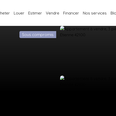
heter
Louer
Estimer
Vendre
Financer
Nos services
Bl
Sous compromis