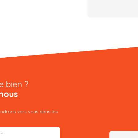
e bien ?
nous
iendrons vers vous dans les
m