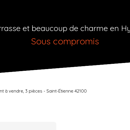
rrasse et beaucoup de charme en H
Sous compromis
 à vendre, 3 pièces - Saint-Étienne 42100