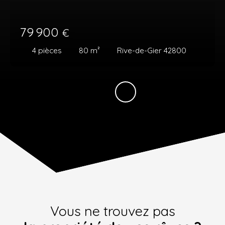
79 900
€
4
pièces
80
m²
Rive-de-Gier 42800
Vous ne trouvez pas