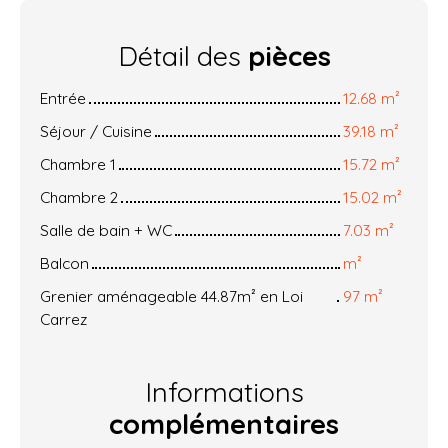
Détail des
pièces
Entrée
12.68 m²
Séjour / Cuisine
39.18 m²
Chambre 1
15.72 m²
Chambre 2
15.02 m²
Salle de bain + WC
7.03 m²
Balcon
m²
Grenier aménageable 44.87m² en Loi
97 m²
Carrez
Informations
complémentaires