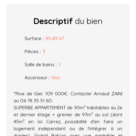
Descriptif
du bien
Surface
:
90.49
m²
Pièces
:
3
Salle de bains
:
1
Ascenseur
:
Non
"Rive de Gier. 109 000€. Contacter Arnaud ZAINI
au O6 78 35 51 6O.
SUPERBE APPARTEMENT de 90m² habitables au 2e
et dernier étage + grenier de 97m² au sol (dont
45m² en loi Carrez, possibilité d'en faire un
logement indépendant ou de l'intégrer à un
duplex). Grand Balcon avec vue agréable et