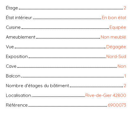
Étage
2
État intérieur
En bon état
Cuisine
Equipée
Ameublement
Non meublé
Vue
Dégagée
Exposition
Nord-Sud
Cave
Non
Balcon
1
Nombre d'étages du bâtiment
2
Localisation
Rive-de-Gier 42800
Référence
6900073