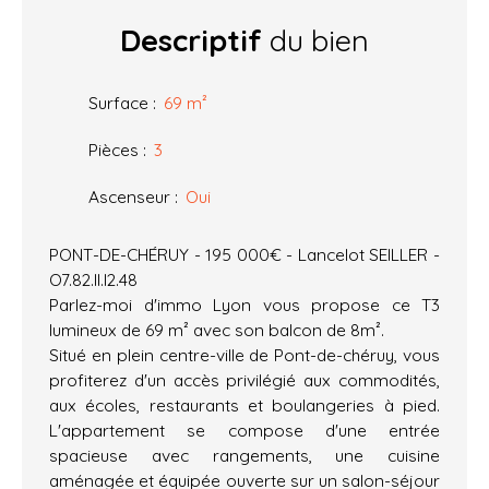
Descriptif
du bien
Surface
:
69
m²
Pièces
:
3
Ascenseur
:
Oui
PONT-DE-CHÉRUY - 195 000€ - Lancelot SEILLER -
O7.82.II.I2.48
Parlez-moi d'immo Lyon vous propose ce T3
lumineux de 69 m² avec son balcon de 8m².
Situé en plein centre-ville de Pont-de-chéruy, vous
profiterez d'un accès privilégié aux commodités,
aux écoles, restaurants et boulangeries à pied.
L'appartement se compose d'une entrée
spacieuse avec rangements, une cuisine
aménagée et équipée ouverte sur un salon-séjour