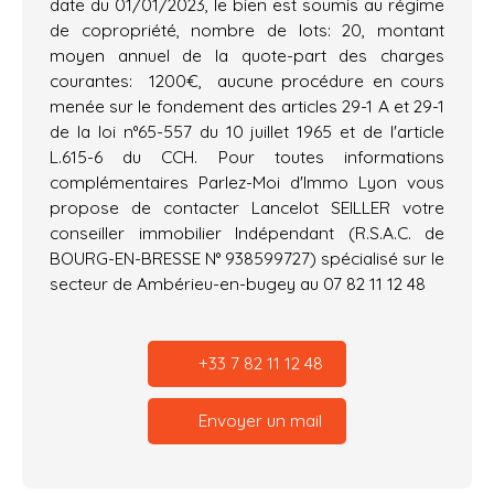
date du 01/01/2023, le bien est soumis au régime
de copropriété, nombre de lots: 20, montant
moyen annuel de la quote-part des charges
courantes: 1200€, aucune procédure en cours
menée sur le fondement des articles 29-1 A et 29-1
de la loi n°65-557 du 10 juillet 1965 et de l'article
L.615-6 du CCH. Pour toutes informations
complémentaires Parlez-Moi d'Immo Lyon vous
propose de contacter Lancelot SEILLER votre
conseiller immobilier Indépendant (R.S.A.C. de
BOURG-EN-BRESSE N° 938599727) spécialisé sur le
secteur de Ambérieu-en-bugey au 07 82 11 12 48
+33 7 82 11 12 48
Envoyer un mail