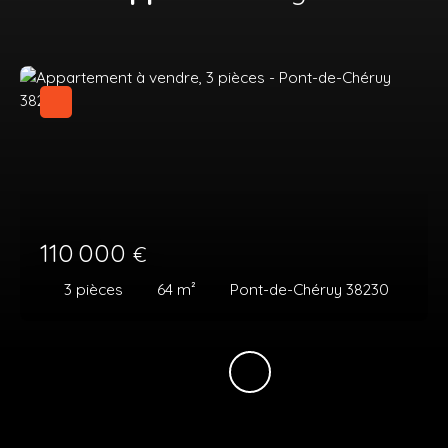
110 000
€
3
pièces
64
m²
Pont-de-Chéruy 38230