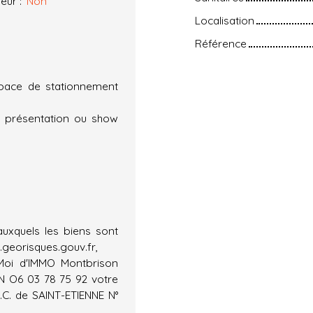
eur
:
Non
Localisation
Référence
space de stationnement
ce présentation ou show
auxquels les biens sont
.georisques.gouv.fr,
-Moi d'IMMO Montbrison
N O6 03 78 75 92 votre
.C. de SAINT-ETIENNE N°