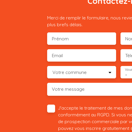
Contactez-
Merci de remplir le formulaire, nous rev
plus brefs délais.
Prénom
No
Email
Té
Vous
Votre commune
-
Votre message
J'accepte le traitement de mes do
conformément au RGPD. Si vous ne s
de prospection commerciale par vo
pouvez vous inscrire gratuitement su