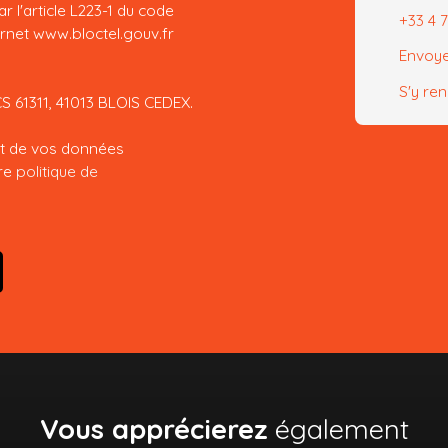
 l'article L223-1 du code
+33 4 
ernet www.bloctel.gouv.fr
Envoye
S'y re
CS 61311, 41013 BLOIS CEDEX.
ent de vos données
tre
politique de
Vous apprécierez
également