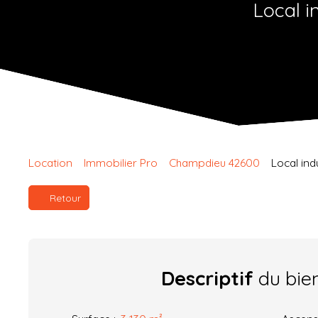
Local i
Location
Immobilier Pro
Champdieu 42600
Local ind
Retour
Descriptif
du bie