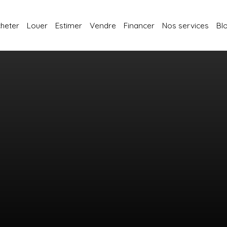
heter
Louer
Estimer
Vendre
Financer
Nos services
Bl