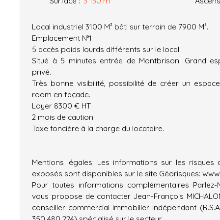
Surface
:
3 130
m²
Ascens
Local industriel 3100 M² bâti sur terrain de 7900 M².
Emplacement N°1
5 accès poids lourds différents sur le local.
Situé à 5 minutes entrée de Montbrison. Grand e
privé.
Très bonne visibilité, possibilité de créer un espa
room en façade.
Loyer 8300 € HT
2 mois de caution
Taxe foncière à la charge du locataire.
Mentions légales: Les informations sur les risques 
exposés sont disponibles sur le site Géorisques: www
Pour toutes informations complémentaires Parlez
vous propose de contacter Jean-François MICHALO
conseiller commercial immobilier Indépendant (R.S.A
350 480 224) spécialisé sur le secteur