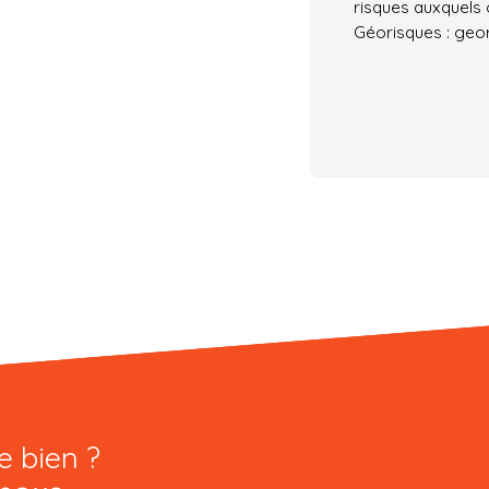
risques auxquels 
Géorisques : geor
e bien ?