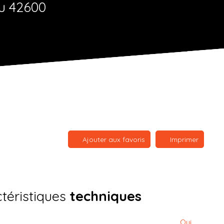
eu 42600
Ajouter aux favoris
Imprimer
téristiques
techniques
Oui