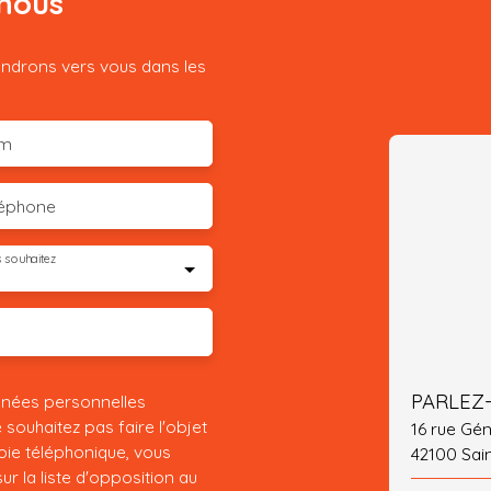
nous
iendrons vers vous dans les
m
léphone
 souhaitez
nnées personnelles
ouhaitez pas faire l'objet
16 rue Gén
ie téléphonique, vous
42100 Sai
r la liste d'opposition au