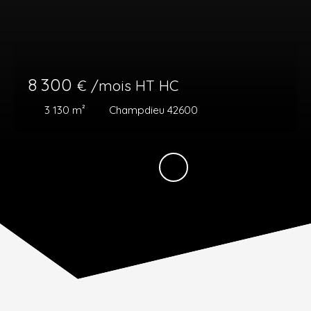
8 300
€ /mois HT HC
3 130
m²
Champdieu 42600