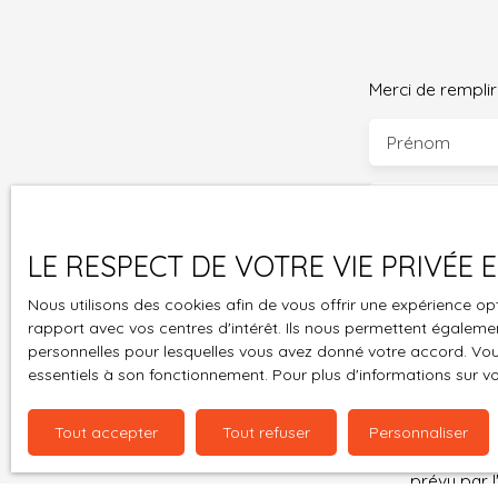
Merci de remplir
Prénom
Email
LE RESPECT DE VOTRE VIE PRIVÉE
Votre comm
Nous utilisons des cookies afin de vous offrir une expérience 
rapport avec vos centres d'intérêt. Ils nous permettent également
Votre messa
personnelles pour lesquelles vous avez donné votre accord. Vous
essentiels à son fonctionnement. Pour plus d'informations sur v
J'accepte 
souhaitez 
Tout accepter
Tout refuser
Personnaliser
pouvez vou
prévu par l