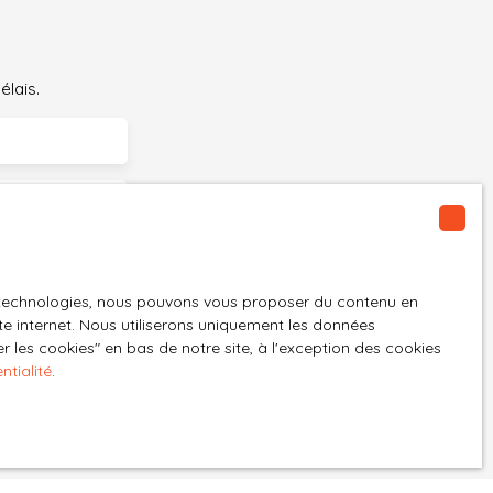
élais.
es technologies, nous pouvons vous proposer du contenu en
ite internet. Nous utiliserons uniquement les données
 les cookies″ en bas de notre site, à l'exception des cookies
ntialité
.
GPD. Si vous ne
ique, vous
 téléphonique,