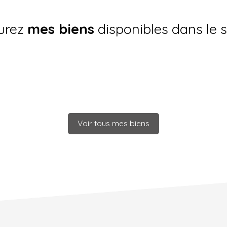
urez
mes biens
disponibles dans le 
Voir tous mes biens