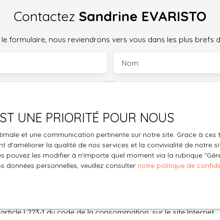
Contactez
Sandrine EVARISTO
 le formulaire, nous reviendrons vers vous dans les plus brefs d
Nom
Téléphone
 EST UNE PRIORITÉ POUR NOUS
Vous souhaitez
une
-
optimale et une communication pertinente sur notre site. Grace à c
 d'améliorer la qualité de nos services et la convivialité de notre s
ge
 pouvez les modifier à n'importe quel moment via la rubrique ″Gérer
os données personnelles, veuillez consulter
notre politique de confide
le traitement de mes données personnelles conformément au R
pas faire l'objet de prospection commerciale par voie téléphon
s inscrire gratuitement sur la liste d'opposition au démarchage
'article L223-1 du code de la consommation, sur le site Internet