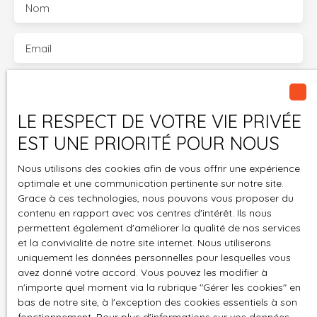
Nom
Email
Téléphone
LE RESPECT DE VOTRE VIE PRIVÉE
Votre commune
EST UNE PRIORITÉ POUR NOUS
Vous souhaitez
Nous utilisons des cookies afin de vous offrir une expérience
-
optimale et une communication pertinente sur notre site.
Grace à ces technologies, nous pouvons vous proposer du
Votre message
contenu en rapport avec vos centres d'intérêt. Ils nous
permettent également d'améliorer la qualité de nos services
et la convivialité de notre site internet. Nous utiliserons
J'accepte le traitement de mes données
uniquement les données personnelles pour lesquelles vous
personnelles conformément au RGPD. Si vous ne
avez donné votre accord. Vous pouvez les modifier à
souhaitez pas faire l'objet de prospection
n'importe quel moment via la rubrique ″Gérer les cookies″ en
bas de notre site, à l'exception des cookies essentiels à son
commerciale par voie téléphonique, vous pouvez