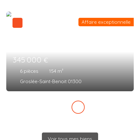
Affaire exceptionnelle
345 000
€
6
pièces
154
m²
Groslée-Saint-Benoit 01300
Voir tous mes biens